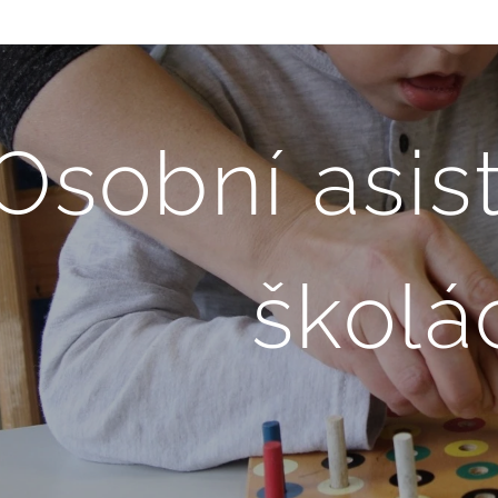
Osobní asis
školá