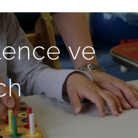
tence ve
ch