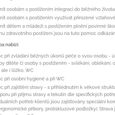
it osobám s postižením integraci do běžného života j
it osobám s postižením využívat přirozené vztahové
it dětem a mládeži s postižením plnění povinné ško
hu zdravotního postižení jsou na tuto pomoc odkázán
ba nabízí:
 při zvládání běžných úkonů péče o svou osobu - ú
by dítěte či osoby s postižením - svlékání, oblékání, 
, ale i lůžko, WC
 při osobní hygieně a při WC
 při zajištění stravy - s přihlédnutím k věkové stru
poru při příjmu stravy a tekutin dle specifických potře
iduálních potřeb klientů jsou zajišťovány speciální 
, ergonomické příbory, protiskluzové podložky). Strava