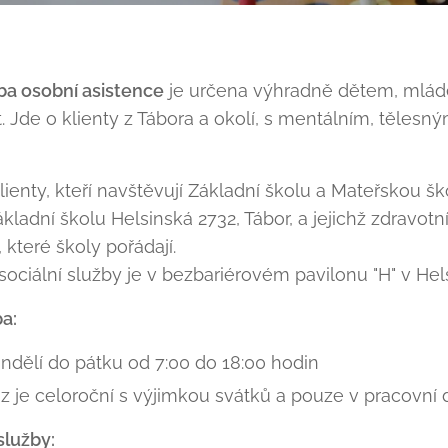
žba osobní asistence
je určena výhradně dětem, mlád
t. Jde o klienty z Tábora a okolí, s mentálním, tě
ienty, kteří navštěvují Základní školu a Mateřskou ško
ákladní školu Helsinská 2732, Tábor, a jejichž zdravo
, které školy pořádají.
ociální služby je v bezbariérovém pavilonu "H" v Helsi
a:
ndělí do pátku od 7:00 do 18:00 hodin
z je celoroční s výjimkou svátků a pouze v pracovní 
 služby: