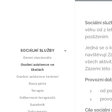
Sociální slu
věku od 2 le
postižením.
Jedná se o kl
SOCIÁLNÍ SLUŽBY
navštěvují Z
Denní stacionáře
všech aktivit
Osobní asistence ve
Zázemí této s
školách
Osobní asistence terénní
Provozní dob
Raná péče
od po
Terapie
Odbornost terapeutů
provo
Sazebník
Cíle sociální
Dokumenty