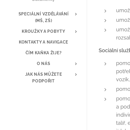
umožn
SPECIÁLNÍ VZDĚLÁVÁNÍ
umožn
(MŠ, ZŠ)
umožn
KROUŽKY A POBYTY
rozsa
KONTAKTY A NAVIGACE
Sociální služ
ČÍM KAŇKA ŽIJE?
pomoc
O NÁS
potře
JAK NÁS MŮŽETE
vozík
PODPOŘIT
pomoc
pomoc
a pod
indiv
talíř