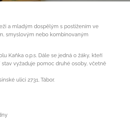
eži a mladým dospělým s postižením ve
lesným, smyslovým nebo kombinovaným
lu Kaňka o.p.s. Dále se jedná o žáky, kteří
tní stav vyžaduje pomoc druhé osoby, včetně
nské ulici 2731, Tábor.
dny