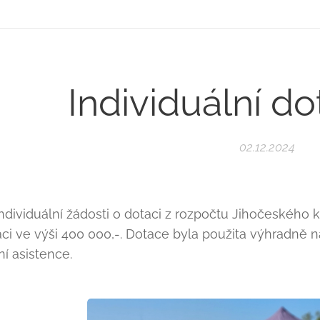
Individuální d
02.12.2024
ndividuální žádosti o dotaci z rozpočtu Jihočeského k
aci ve výši 400 000,-. Dotace byla použita výhradně
í asistence.