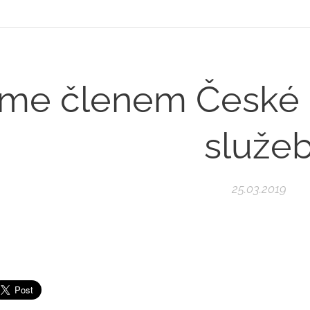
me členem České r
služe
25.03.2019