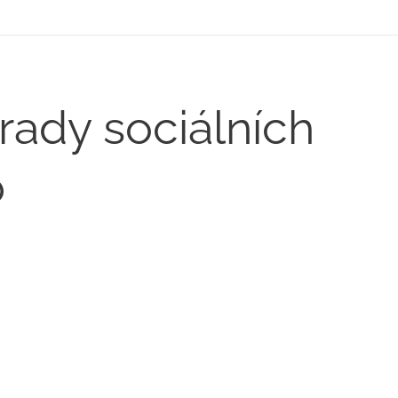
ady sociálních
b