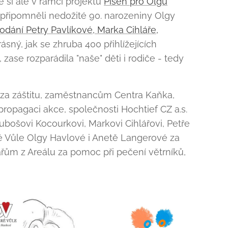
e si ale v rámci projektu
Píseň pro Olgu
 připomněli nedožité 90. narozeniny Olgy
dání Petry Pavlíkové, Marka Cihláře,
rásný, jak se zhruba 400 přihlížejících
, zase rozparádila "naše" děti i rodiče - tedy
 za záštitu, zaměstnancům Centra Kaňka,
propagaci akce, společnosti Hochtief CZ a.s.
bošovi Kocourkovi, Markovi Cihlářovi, Petře
é Vůle Olgy Havlové i Anetě Langerové za
ářům z Areálu za pomoc při pečení větrníků,