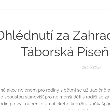
Ohlédnutí za Zahrad
Táborská Píseň
15.06.2023
jná akce nejenom pro rodiny s dětmi se už tradičně 
e spoustou stanovišť pro nejmenší děti s rodiči se z
 hodin po vystoupení dramatického kroužku Kaňkašpá