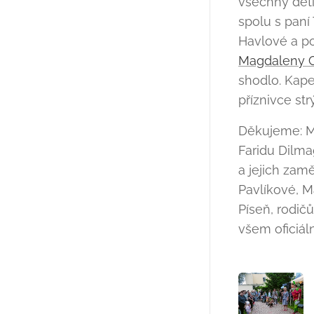
všechny děti
spolu s paní
Havlové a po
Magdaleny C
shodlo. Kapel
příznivce str
Děkujeme: Mě
Faridu Dilma
a jejich zam
Pavlíkové, M
Píseň, rodič
všem oficiál