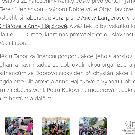
 oslavili 21. narozeniny Kaňky. Ještě před dortem jsm
 Terezií Jenisovou z Výboru Dobré Vůle Olgy Havlové
slechli si
Táborskou verzi písně Anety Langerové v po
ihlářové a Anny Hájíčkové
. A zážitek to byl vskutku k
a Le´´´´´´´´´´ Grace, která nás provázela celou slavností
ýčka Libora...
stu Tábor za finanční podporu akce, jeho starostovi
ghani a naší mládeži za dobrovolnickou organizaci a 
ěstnancům za Dobrovolnický den při chystání akce, Lu
agdaleně Cihlářové a Anně Hájíčkové a Výboru Dobr
ům za občerstvení, Petru Kukovi za moderování, cukr
ním hostům a dalším.