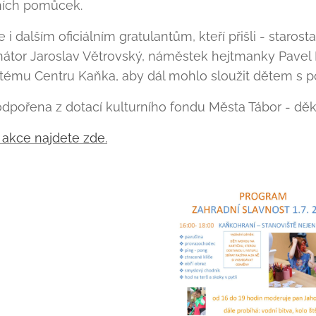
ích pomůcek.
i dalším oficiálním gratulantům, kteří přišli - staros
nátor Jaroslav Větrovský, náměstek hejtmanky Pavel 
tému Centru Kaňka, aby dál mohlo sloužit dětem s po
dpořena z dotací kulturního fondu Města Tábor - dě
akce najdete zde.