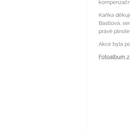
kompenzačn
Kaňka děkuje 
Bastlová, se
právě plnole
Akce byla po
Fotoalbum z 