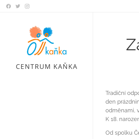
Z
CENTRUM KAŇKA
Tradiční odp
den prázdnin
odměnami, vod
K 18. naroze
Od spolku Če