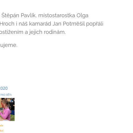
ta Štěpán Pavlík, místostarostka Olga
Hroch i náš kamarád Jan Potměšil popřáli
stižením a jejich rodinám.
kujeme.