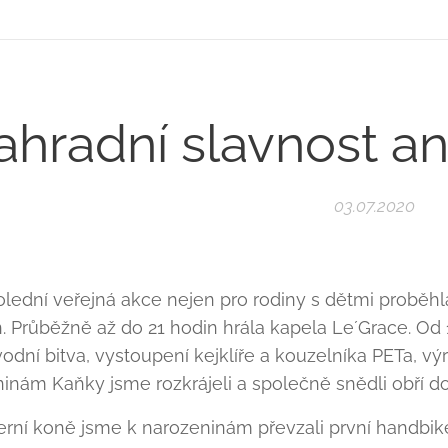
ahradní slavnost a
03.07.2020
olední veřejná akce nejen pro rodiny s dětmi proběhla 
. Průběžně až do 21 hodin hrála kapela Le´Grace. Od 1
ní bitva, vystoupení kejklíře a kouzelníka PETa, výrob
ninám Kaňky jsme rozkrájeli a společně snědli obří do
rní koně jsme k narozeninám převzali první handbike