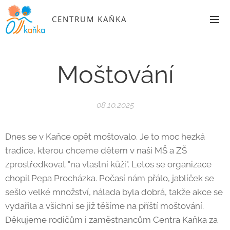
CENTRUM KAŇKA
Moštování
08.10.2025
Dnes se v Kaňce opět moštovalo. Je to moc hezká
tradice, kterou chceme dětem v naší MŠ a ZŠ
zprostředkovat "na vlastní kůži". Letos se organizace
chopil Pepa Procházka. Počasí nám přálo, jablíček se
sešlo velké množství, nálada byla dobrá, takže akce se
vydařila a všichni se již těšíme na příští moštování.
Děkujeme rodičům i zaměstnancům Centra Kaňka za