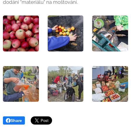
dodání "materiálu" na moštování.
Share