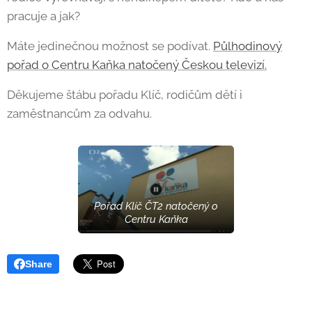
pracuje a jak?
Máte jedinečnou možnost se podívat.
Půlhodinový
pořad o Centru Kaňka natočený Českou televizí.
Děkujeme štábu pořadu Klíč, rodičům dětí i
zaměstnancům za odvahu.
Pořad Klíč ČT2 natočený o
Centru Kaňka
Share