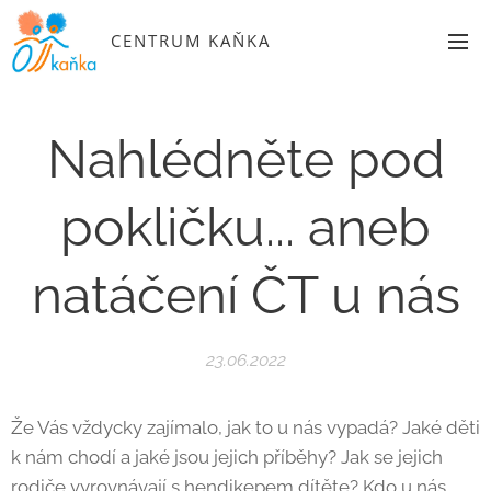
CENTRUM KAŇKA
Nahlédněte pod
pokličku... aneb
natáčení ČT u nás
23.06.2022
Že Vás vždycky zajímalo, jak to u nás vypadá? Jaké děti
k nám chodí a jaké jsou jejich příběhy? Jak se jejich
rodiče vyrovnávají s hendikepem dítěte? Kdo u nás