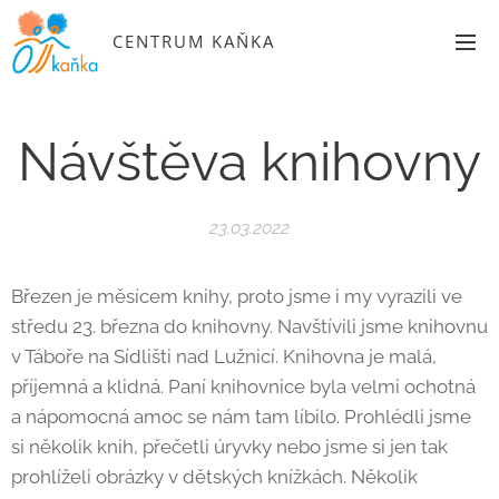
CENTRUM KAŇKA
Návštěva knihovny
23.03.2022
Březen je měsícem knihy, proto jsme i my vyrazili ve
středu 23. března do knihovny. Navštívili jsme knihovnu
v Táboře na Sídlišti nad Lužnicí. Knihovna je malá,
příjemná a klidná. Paní knihovnice byla velmi ochotná
a nápomocná amoc se nám tam líbilo. Prohlédli jsme
si několik knih, přečetli úryvky nebo jsme si jen tak
prohlíželi obrázky v dětských knížkách. Několik