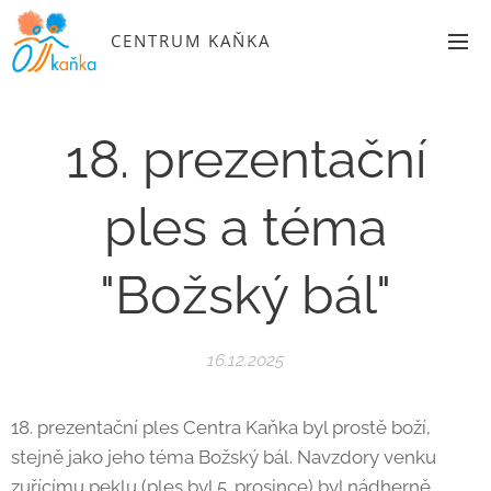
CENTRUM KAŇKA
18. prezentační
ples a téma
"Božský bál"
16.12.2025
18. prezentační ples Centra Kaňka byl prostě boží,
stejně jako jeho téma Božský bál. Navzdory venku
zuřícímu peklu (ples byl 5. prosince) byl nádherně