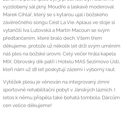
vyzdobený sál plný. Moudře a laskavě moderoval
Marek Cihlář, který se s kytarou ujal i božského
závěrečného songu Cést La Vie. Aplaus ve stoje si
vytančili Iva Lutovská a Martin Macoun se svým
předtančením, které bralo dech. Všem třem
děkujeme, protože už několik let drží svým uměním
náš ples na božské úrovni. Celý večer hrála kapela
MIX. Obrovský dík patří i Hotelu MAS Sezimovo Ústí,
kteří nám už 18 let poskytují zázemí i výborný raut.
Výtěžek plesu je věnován na integrovaný zimní
sportovně rehabilitační pobyt v Jánských lázních. I
letos k němu přispěla také bohatá tombola. Dárcům
cen velice děkujeme!