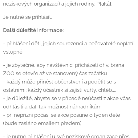
neziskových organizací) a jejich rodiny.
Plakát
Je nutné se přihlásit.
Další důležité informace:
- přihlášení děti, jejich sourozenci a pečovatelé neplatí
vstupné
- je zbytečné, aby návštěvníci přicházeli dřív, brána
ZOO se otevře až ve stanovený čas začátku
- každý může přinést občerstvení a podělit se s
ostatními; každý účastník si zajistí vuřty, chléb,...
- je důležité, abyste se v případě neúčasti z akce včas
odhlásili a dali tak možnost náhradníkům
- při nepřízni počasí se akce posune o týden déle
(bude zasláno emailem předem)
- je nutné přihlášení u své neziskové organizace přes