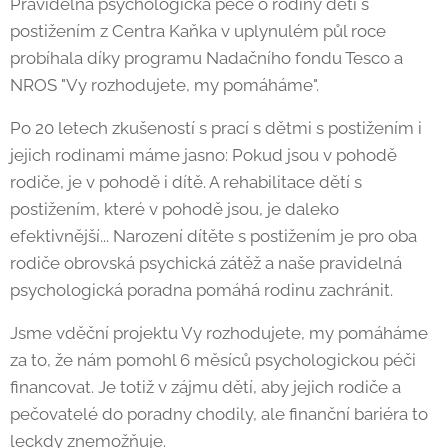
Pravidelná psychologická péče o rodiny dětí s
postižením z Centra Kaňka v uplynulém půl roce
probíhala díky programu Nadačního fondu Tesco a
NROS "Vy rozhodujete, my pomáháme".
Po 20 letech zkušeností s prací s dětmi s postižením i
jejich rodinami máme jasno: Pokud jsou v pohodě
rodiče, je v pohodě i dítě. A rehabilitace dětí s
postižením, které v pohodě jsou, je daleko
efektivnější... Narození dítěte s postižením je pro oba
rodiče obrovská psychická zátěž a naše pravidelná
psychologická poradna pomáhá rodinu zachránit.
Jsme vděční projektu Vy rozhodujete, my pomáháme
za to, že nám pomohl 6 měsíců psychologickou péči
financovat. Je totiž v zájmu dětí, aby jejich rodiče a
pečovatelé do poradny chodily, ale finanční bariéra to
leckdy znemožňuje.