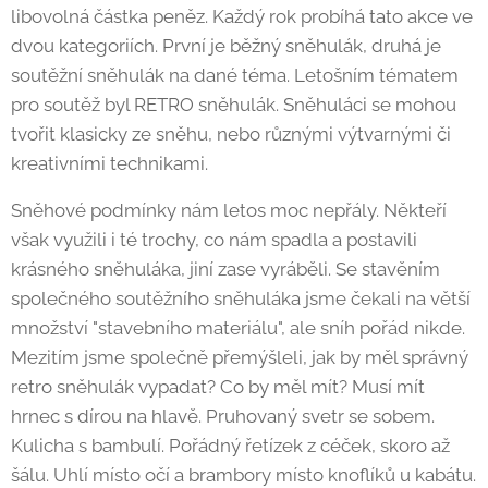
libovolná částka peněz. Každý rok probíhá tato akce ve
dvou kategoriích. První je běžný sněhulák, druhá je
soutěžní sněhulák na dané téma. Letošním tématem
pro soutěž byl RETRO sněhulák. Sněhuláci se mohou
tvořit klasicky ze sněhu, nebo různými výtvarnými či
kreativními technikami.
Sněhové podmínky nám letos moc nepřály. Někteří
však využili i té trochy, co nám spadla a postavili
krásného sněhuláka, jiní zase vyráběli. Se stavěním
společného soutěžního sněhuláka jsme čekali na větší
množství "stavebního materiálu", ale sníh pořád nikde.
Mezitím jsme společně přemýšleli, jak by měl správný
retro sněhulák vypadat? Co by měl mít? Musí mít
hrnec s dírou na hlavě. Pruhovaný svetr se sobem.
Kulicha s bambulí. Pořádný řetízek z céček, skoro až
šálu. Uhlí místo očí a brambory místo knoflíků u kabátu.