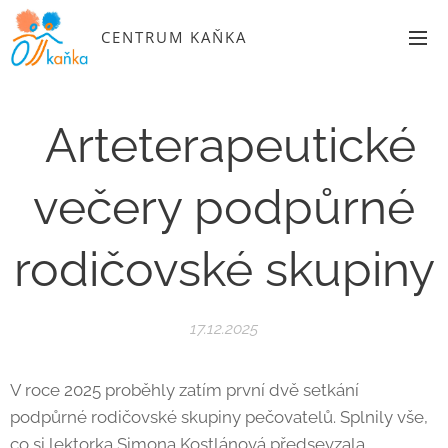
CENTRUM KAŇKA
Arteterapeutické
večery podpůrné
rodičovské skupiny
17.12.2025
V roce 2025 proběhly zatím první dvě setkání
podpůrné rodičovské skupiny pečovatelů. Splnily vše,
co si lektorka Simona Kostlánová předsevzala.