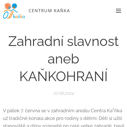
CENTRUM KAŇKA
Zahradní slavnost
aneb
KAŇKOHRANÍ
07.06.2024
V pátek 7. června se v zahradním areálu Centra Kaˇňka
už tradičně konala akce pro rodiny s dětmi. Děti si užili
stanoviště a dílny rozeseté po celé velké zahradě, bavil