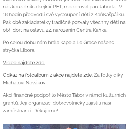
nás kouzelník a kejklíř PET, moderoval pan Jahoda... V
18 hodin předvedli své vystoupení děti z KaňKašpářku.
Pak obě zakladatelky tradičně pozvaly všechny děti na
obří dort na oslavu 22. narozenin Centra Kaňka.
Po celou dobu nám hrála kapela Le´Grace našeho
strýčka Libora.
Video na
jdete zde.
Odkaz na fotoalbum z akce najdete zde.
Za fotky díky
Michalovi Novákovi.
Akci finančně podpořilo Město Tábor v rámci kulturních
grantů. Její organizaci dobrovolnicky zajistili naši
zaměstnanci. Děkujeme!