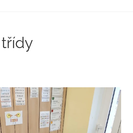
 třídy